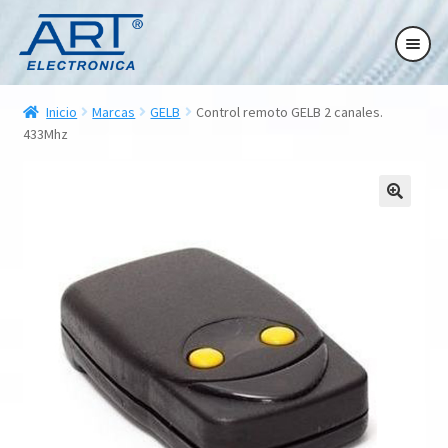
Ir
Ir
Ir
Ir
a
al
a
al
la
contenido
la
contenido
ndir
navegación
navegación
Inicio
Marcas
GELB
Control remoto GELB 2 canales.
ú
433Mhz
ndir
ú