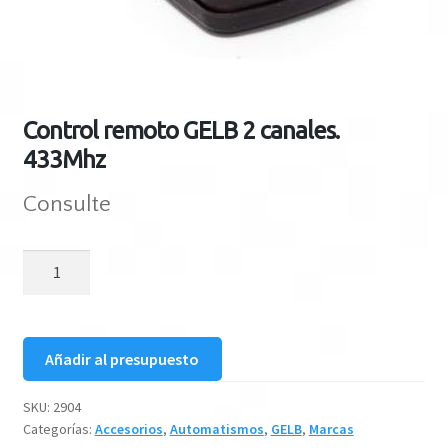
Control remoto GELB 2 canales.
433Mhz
Consulte
Control
remoto
GELB
2
Añadir al presupuesto
canales.
433Mhz
SKU:
2904
cantidad
Categorías:
Accesorios
,
Automatismos
,
GELB
,
Marcas