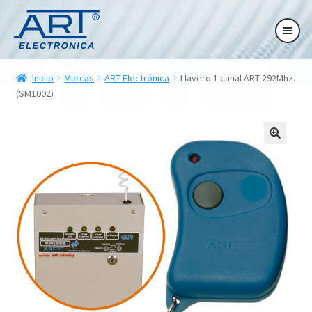
Ir
Ir
Ir
Ir
a
al
a
al
la
contenido
la
contenido
ndir
navegación
navegación
Inicio
Marcas
ART Electrónica
Llavero 1 canal ART 292Mhz.
ú
(SM1002)
ndir
ú