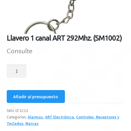
Llavero 1 canal ART 292Mhz. (SM1002)
Consulte
Llavero
1
canal
ART
Añadir al presupuesto
292Mhz.
(SM1002)
SKU:
LT-1C12
cantidad
Categorías:
Alarmas
,
ART Electrónica
,
Controles, Receptores y
Teclados
,
Marcas