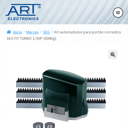
Ir
Ir
Ir
Ir
a
al
a
al
la
contenido
la
contenido
ndir
navegación
navegación
Inicio
Marcas
SEG
Kit automatismo para portón corredizo
ú
SEG FIT TURBO 1/3HP (600Kg)
ndir
ú