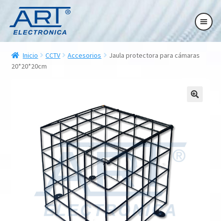
Ir
Ir
Ir
Ir
a
al
a
al
la
contenido
la
contenido
ndir
navegación
navegación
Inicio
CCTV
Accesorios
Jaula protectora para cámaras
ú
20*20*20cm
ndir
ú