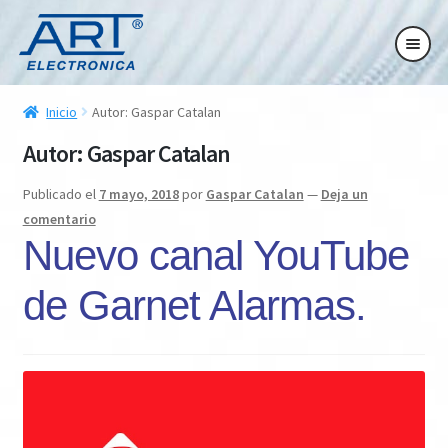
Ir
Ir
Ir
Ir
a
al
a
al
la
contenido
la
contenido
ndir
navegación
navegación
Inicio
Autor: Gaspar Catalan
ú
Autor:
Gaspar Catalan
ndir
Publicado el
7 mayo, 2018
por
Gaspar Catalan
—
Deja un
comentario
ú
Nuevo canal YouTube
de Garnet Alarmas.